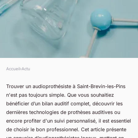
Accueil
›
Actu
ACTU
Trouvez l'audioprothésiste
Trouver un audioprothésiste à Saint-Brevin-les-Pins
n'est pas toujours simple. Que vous souhaitiez
idéal à saint-brevin-les-pins
bénéficier d’un bilan auditif complet, découvrir les
dernières technologies de prothèses auditives ou
fabienne
•
22 avril 2025
•
7 min de lecture
encore profiter d'un suivi personnalisé, il est essentiel
de choisir le bon professionnel. Cet article présente