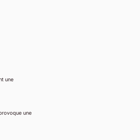
nt une
) provoque une