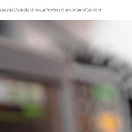
ssesse
Maladie
Minceur
Professionnels
Santé
Seniors