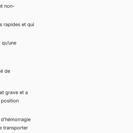
nt non-
ns rapides et qui
t qu’une
ré de
at grave et a
 position
s d’hémorragie
e transporter