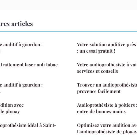
res articles
e auditif à gourdon :
Votre solution auditive prè
s
: un essai gratuit !
 traitement laser anti tabac
Votre audioprothésiste à va
services et conseils
e auditif à gourdon :
Trouver un audioprothésist
s
provence facilement
dition avec
Audioprothésiste à poitiers 
 de plouay
entre de bonnes mains
oprothésiste idéal à Saint-
Optimisez votre audition av
l'audioprothésiste de ploua