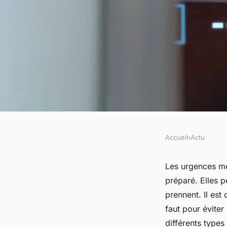
Accueil
›
Actu
ACTU
Comment reconnaît
Les urgences mé
préparé. Elles p
médicale ?
prennent. Il est
faut pour évite
différents types