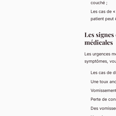
couché ;
Les cas de « 
patient peut 
Les signes
médicales
Les urgences mé
symptômes, vou
Les cas de di
Une toux ano
Vomissement
Perte de con
Des vomissem