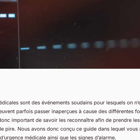
re une urgence
dicales sont des événements soudains pour lesquels on n’
euvent parfois passer inaperçues à cause des différentes fo
 donc important de savoir les reconnaître afin de prendre les
r le pire. Nous avons donc conçu ce guide dans lequel vous 
 d’urgence médicale ainsi que les signes d’alarme.