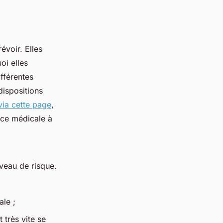
évoir. Elles
oi elles
fférentes
dispositions
via cette page
,
nce médicale à
veau de risque.
ale ;
 très vite se