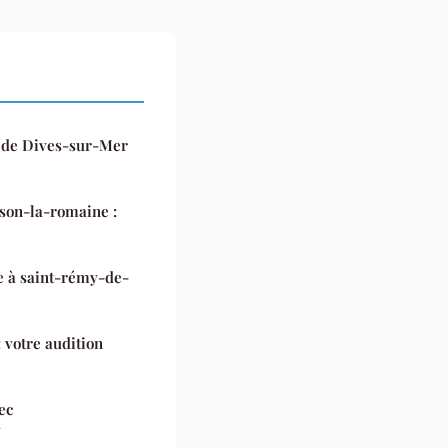
s de Dives-sur-Mer
ison-la-romaine :
e à saint-rémy-de-
: votre audition
ec
y