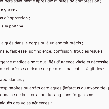
t persistant même après dix minutes de compression ;
re grave ;
ns d’oppression ;
à la poitrine ;
 aiguës dans le corps ou à un endroit précis ;
male, faiblesse, somnolence, confusion, troubles visuels
rgence médicale sont qualifiés d’urgence vitale et nécessite
de et précise au risque de perdre le patient. Il s’agit des :
 abondantes ;
orespiratoires ou arrêts cardiaques (infarctus du myocarde
soudaine de la circulation du sang dans l’organisme ;
 aiguës des voies aériennes ;