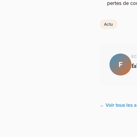
pertes de co
Actu
EC
F
f
← Voir tous les a