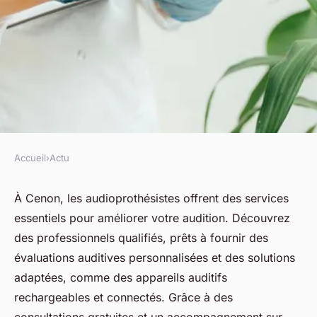
Accueil
›
Actu
ACTU
Découvrez les services de
À Cenon, les audioprothésistes offrent des services
essentiels pour améliorer votre audition. Découvrez
l'audioprothésiste à cenon
des professionnels qualifiés, prêts à fournir des
évaluations auditives personnalisées et des solutions
fabienne
•
8 avril 2025
•
7 min de lecture
adaptées, comme des appareils auditifs
rechargeables et connectés. Grâce à des