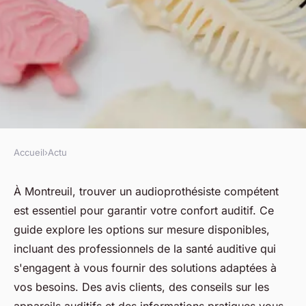
Accueil
›
Actu
ACTU
Audioprothésiste à montreuil :
À Montreuil, trouver un audioprothésiste compétent
est essentiel pour garantir votre confort auditif. Ce
vos solutions auditives sur
guide explore les options sur mesure disponibles,
mesure
incluant des professionnels de la santé auditive qui
s'engagent à vous fournir des solutions adaptées à
fabienne
•
8 avril 2025
•
7 min de lecture
vos besoins. Des avis clients, des conseils sur les