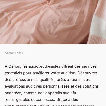
Accueil
›
Actu
ACTU
Découvrez les services de
À Cenon, les audioprothésistes offrent des services
essentiels pour améliorer votre audition. Découvrez
l'audioprothésiste à cenon
des professionnels qualifiés, prêts à fournir des
évaluations auditives personnalisées et des solutions
fabienne
•
28 mars 2025
•
7 min de lecture
adaptées, comme des appareils auditifs
rechargeables et connectés. Grâce à des