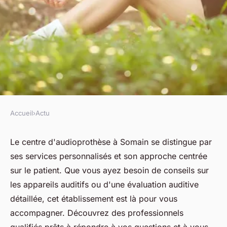
Accueil
›
Actu
ACTU
Découvrez le centre
Le centre d'audioprothèse à Somain se distingue par
ses services personnalisés et son approche centrée
d'audioprothèse à somain :
sur le patient. Que vous ayez besoin de conseils sur
services et conseils
les appareils auditifs ou d'une évaluation auditive
détaillée, cet établissement est là pour vous
fabienne
•
28 mars 2025
•
4 min de lecture
accompagner. Découvrez des professionnels