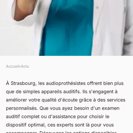
Accueil
›
Actu
ACTU
Découvrez les services d'un
À Strasbourg, les audioprothésistes offrent bien plus
que de simples appareils auditifs. Ils s'engagent à
audioprothésiste à strasbourg
améliorer votre qualité d'écoute grâce à des services
personnalisés. Que vous ayez besoin d'un examen
fabienne
•
28 mars 2025
•
6 min de lecture
auditif complet ou d'assistance pour choisir le
dispositif optimal, ces experts sont là pour vous