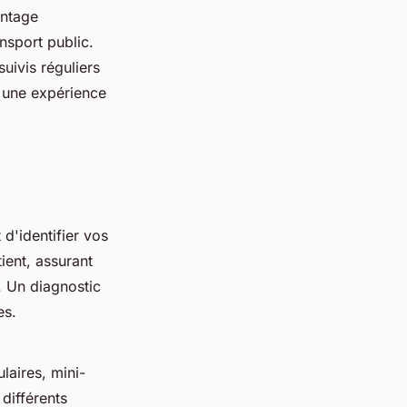
antage
nsport public.
suivis réguliers
i une expérience
d'identifier vos
ient, assurant
. Un diagnostic
es.
laires, mini-
différents