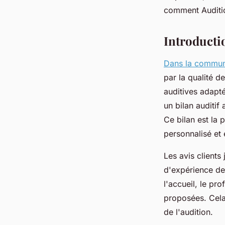
fabienne
•
25 mars 2025
•
4 min de lecture
comment Auditio
Introducti
Dans la commun
par la qualité d
auditives adapté
un bilan auditif
Ce bilan est la 
personnalisé et
Les avis clients 
d'expérience des
l'accueil, le pr
proposées. Cela 
de l'audition.