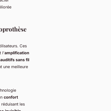
acter
liorée
ioprothèse
ilisateurs. Ces
 l'
amplification
auditifs sans fil
nt une meilleure
chnologie
un
confort
n réduisant les