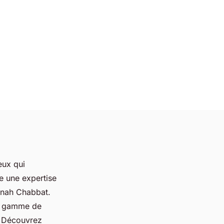
eux qui
re une expertise
annah Chabbat.
ge gamme de
s. Découvrez