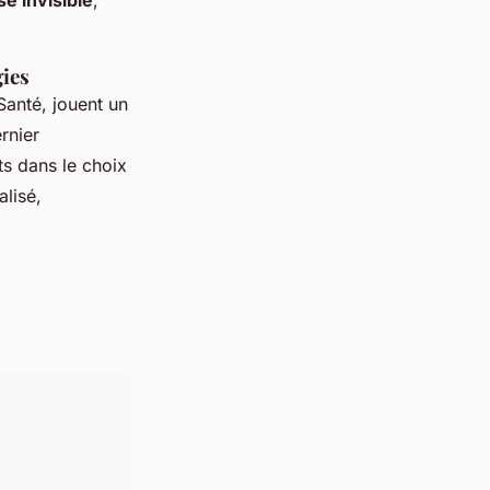
e invisible
,
gies
Santé, jouent un
rnier
ts dans le choix
lisé,