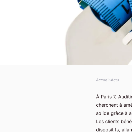
Accueil
›
Actu
ACTU
Audioprothésiste à p
À Paris 7, Audi
cherchent à amél
auditionsanté, écou
solide grâce à 
Les clients béné
dispositifs, all