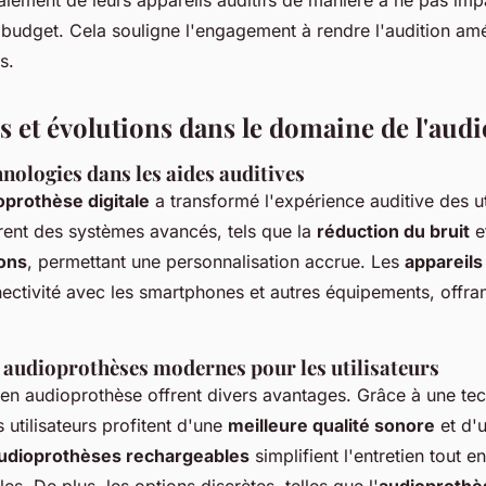
aiement de leurs appareils auditifs de manière à ne pas imp
 budget. Cela souligne l'engagement à rendre l'audition amé
s.
s et évolutions dans le domaine de l'aud
nologies dans les aides auditives
oprothèse digitale
a transformé l'expérience auditive des ut
grent des systèmes avancés, tels que la
réduction du bruit
et
sons
, permettant une personnalisation accrue. Les
appareils 
nnectivité avec les smartphones et autres équipements, offra
 audioprothèses modernes pour les utilisateurs
 en audioprothèse offrent divers avantages. Grâce à une te
s utilisateurs profitent d'une
meilleure qualité sonore
et d'
udioprothèses rechargeables
simplifient l'entretien tout e