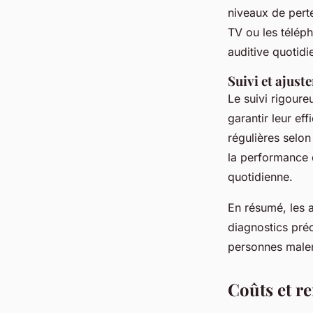
niveaux de perte
TV ou les télép
auditive quotidi
Suivi et ajust
Le suivi rigoure
garantir leur ef
régulières selon
la performance 
quotidienne.
En résumé, les 
diagnostics préc
personnes male
Coûts et r