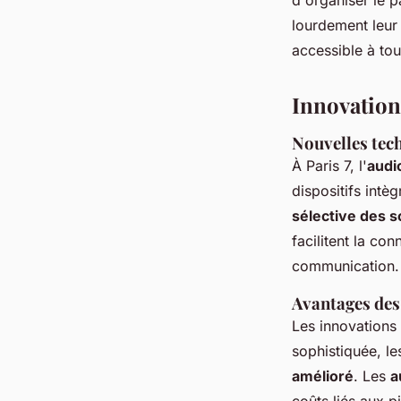
d'organiser le p
lourdement leur
accessible à tou
Innovation
Nouvelles tech
À Paris 7, l'
audi
dispositifs intè
sélective des 
facilitent la co
communication.
Avantages des
Les innovations
sophistiquée, le
amélioré
. Les
a