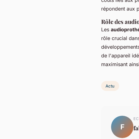
coûts liés aux pi
répondent aux p
Rôle des audio
Les
audioprothé
rôle crucial dan
développements, 
de l'appareil id
maximisant ainsi
Actu
EC
F
f