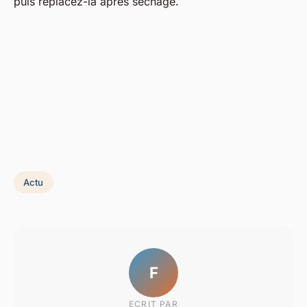
puis replacez-la après séchage.
Actu
F
ECRIT PAR