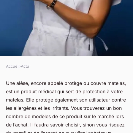
Accueil
›
Actu
ACTU
Quels sont les critères de
Une alèse, encore appelé protège ou couvre matelas,
est un produit médical qui sert de protection à votre
choix d'une alèse ?
matelas. Elle protège également son utilisateur contre
les allergènes et les irritants. Vous trouverez un bon
fabienne
•
11 novembre 2023
•
2 min de lecture
nombre de modèles de ce produit sur le marché lors
de l’achat. Il faudra savoir choisir, sinon vous risquez