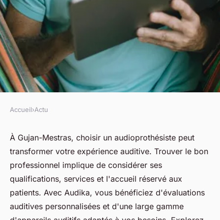
Accueil
›
Actu
ACTU
Trouver l'audioprothésiste
À Gujan-Mestras, choisir un audioprothésiste peut
transformer votre expérience auditive. Trouver le bon
idéal à gujan-mestras
professionnel implique de considérer ses
qualifications, services et l'accueil réservé aux
fabienne
•
22 avril 2025
•
7 min de lecture
patients. Avec Audika, vous bénéficiez d'évaluations
auditives personnalisées et d'une large gamme