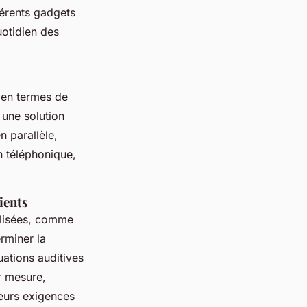
férents gadgets
uotidien des
e en termes de
 une solution
en parallèle,
n téléphonique,
ients
alisées, comme
rminer la
uations auditives
r mesure,
leurs exigences