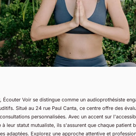
othésiste à dives-
, Écouter Voir se distingue comme un audioprothésiste en
ditifs. Situé au 24 rue Paul Canta, ce centre offre des éval
soins auditifs
 consultations personnalisées. Avec un accent sur l'accessibi
 à leur statut mutualiste, ils s'assurent que chaque patient 
ves adaptées. Explorez une approche attentive et professio