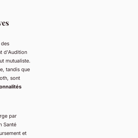
ves
 des
t d'Audition
ut mutualiste.
e, tandis que
oth, sont
onnalités
rge par
on Santé
oursement et