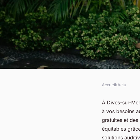
Accueil
›
Actu
ACTU
Découvrez l'audiopr
À Dives-sur-Mer
à vos besoins au
sur-mer pour vos be
gratuites et des
équitables grâce
solutions auditi