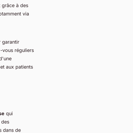
t grâce à des
 notamment via
 garantir
z-vous réguliers
 d'une
et aux patients
se
qui
, des
es dans de