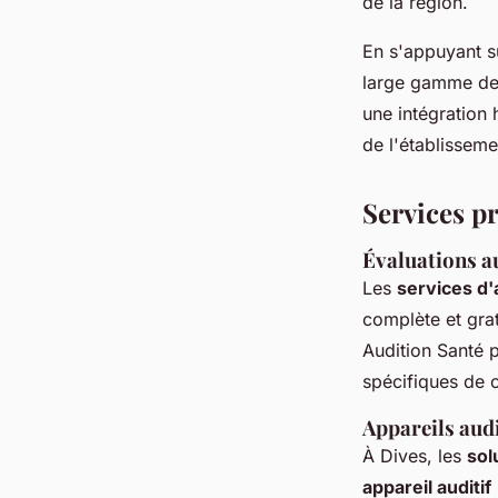
de la région.
En s'appuyant su
large gamme de s
une intégration
de l'établisseme
Services p
Évaluations au
Les
services d
complète et grat
Audition Santé p
spécifiques de c
Appareils aud
À Dives, les
sol
appareil auditif