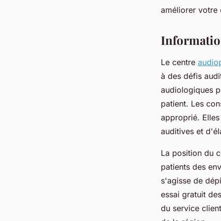
fabienne
•
22 avril 2025
•
7 min de lecture
améliorer votre 
Informatio
Le centre
audiop
à des défis audi
audiologiques pe
patient. Les con
approprié. Elle
auditives et d'é
La position du c
patients des env
s'agisse de dépi
essai gratuit de
du service clie