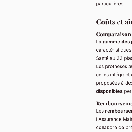
particulières.
Coûts et ai
Comparaison d
La
gamme des p
caractéristique
Santé au 22 plac
Les prothèses a
celles intégrant
proposées à des
disponibles
perm
Remboursement
Les
remboursem
l'Assurance Mala
collabore de pr