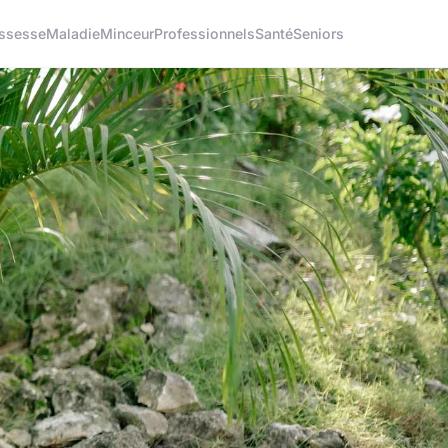
ssesse
Maladie
Minceur
Professionnels
Santé
Seniors