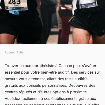
Accueil
›
Actu
ACTU
Votre audioprothésiste à
Trouver un audioprothésiste à Cachan peut s'avérer
essentiel pour votre bien-être auditif. Des services sur
Cachan : services sur mesure!
mesure vous attendent, allant des tests auditifs
gratuits aux conseils personnalisés. Découvrez des
fabienne
•
22 avril 2025
•
7 min de lecture
centres réputés et d’autres options à proximité.
Accédez facilement à ces établissements grâce aux