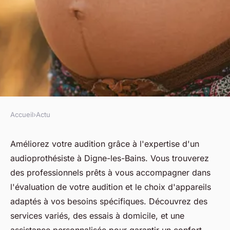
Accueil
›
Actu
ACTU
Améliorez votre audition avec
Améliorez votre audition grâce à l'expertise d'un
audioprothésiste à Digne-les-Bains. Vous trouverez
un audioprothésiste à digne-
des professionnels prêts à vous accompagner dans
les-bains
l'évaluation de votre audition et le choix d'appareils
adaptés à vos besoins spécifiques. Découvrez des
fabienne
•
22 avril 2025
•
4 min de lecture
services variés, des essais à domicile, et une