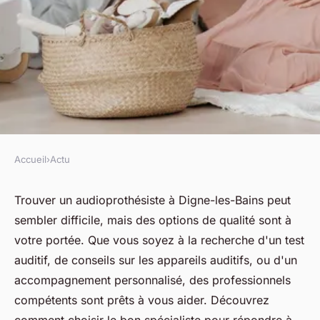
Accueil
›
Actu
ACTU
Trouver un audioprothésiste à
Trouver un audioprothésiste à Digne-les-Bains peut
sembler difficile, mais des options de qualité sont à
digne-les-bains : nos conseils
votre portée. Que vous soyez à la recherche d'un test
auditif, de conseils sur les appareils auditifs, ou d'un
fabienne
•
22 avril 2025
•
7 min de lecture
accompagnement personnalisé, des professionnels
compétents sont prêts à vous aider. Découvrez