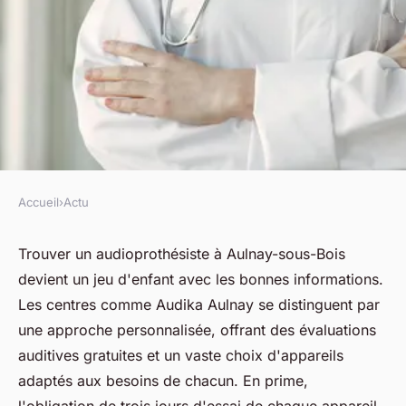
Accueil
›
Actu
ACTU
Trouver un audioprothésiste à
Trouver un audioprothésiste à Aulnay-sous-Bois
devient un jeu d'enfant avec les bonnes informations.
aulnay-sous-bois facilement
Les centres comme Audika Aulnay se distinguent par
une approche personnalisée, offrant des évaluations
fabienne
•
22 avril 2025
•
6 min de lecture
auditives gratuites et un vaste choix d'appareils
adaptés aux besoins de chacun. En prime,