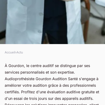
Accueil
›
Actu
ACTU
Découvrez le centre auditif à
À Gourdon, le centre auditif se distingue par ses
services personnalisés et son expertise.
gourdon : services et conseils
Audioprothésiste Gourdon Audition Santé s'engage à
améliorer votre audition grâce à des professionnels
fabienne
•
22 avril 2025
•
5 min de lecture
certifiés. Profitez d'une évaluation auditive gratuite et
d'un essai de trois jours sur des appareils auditifs.