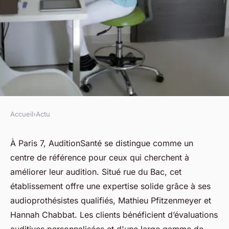
Accueil
›
Actu
ACTU
Audioprothésiste à paris 7 :
À Paris 7, AuditionSanté se distingue comme un
centre de référence pour ceux qui cherchent à
chez auditionsanté, écoutez
améliorer leur audition. Situé rue du Bac, cet
mieux !
établissement offre une expertise solide grâce à ses
audioprothésistes qualifiés, Mathieu Pfitzenmeyer et
fabienne
•
9 avril 2025
•
4 min de lecture
Hannah Chabbat. Les clients bénéficient d’évaluations