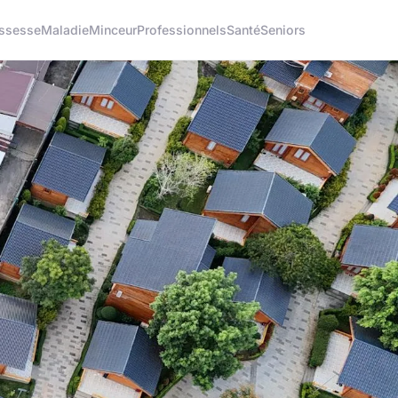
ssesse
Maladie
Minceur
Professionnels
Santé
Seniors