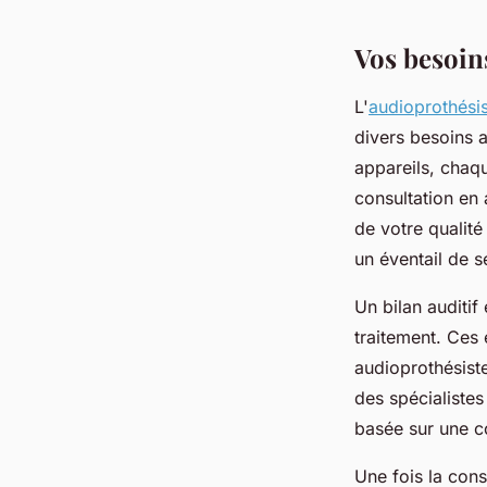
Vos besoin
fabienne
•
9 avril 2025
•
4 min de lecture
L'
audioprothési
divers besoins a
appareils, chaq
consultation en 
de votre qualité
un éventail de s
Un bilan auditif
traitement. Ces 
audioprothésiste
des spécialiste
basée sur une c
Une fois la cons