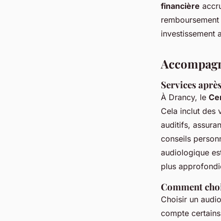
financière
accru
remboursement e
investissement a
Accompagne
Services aprè
À Drancy, le
Cen
Cela inclut des 
auditifs, assura
conseils personn
audiologique est
plus approfondie
Comment chois
Choisir un audio
compte certains