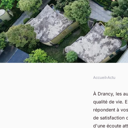
Accueil
›
Actu
ACTU
Votre audioprothésis
À Drancy, les a
qualité de vie. 
services et accomp
répondent à vos
de satisfaction 
disponibles
d'une écoute att