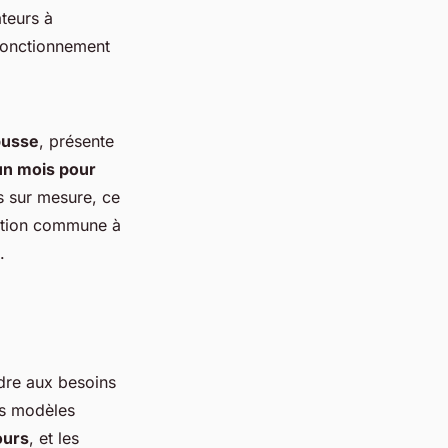
ateurs à
n fonctionnement
busse
, présente
'un mois pour
s sur mesure, ce
pation commune à
.
dre aux besoins
les modèles
ours
, et les