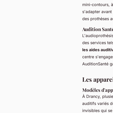
mini-contours, à 
s'adapter avant 
des prothèses au
Audition Sant
L'audioprothési
des services te
les aides audit
centre s'engage 
AuditionSanté ga
Les apparei
Modèles d'appa
À Drancy, plusi
auditifs variés 
invisibles qui s