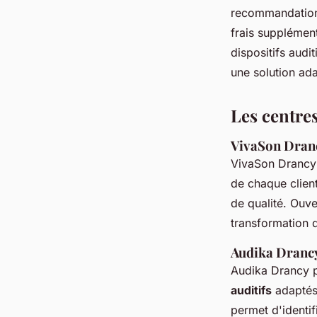
recommandations
frais supplément
dispositifs audi
une solution ad
Les centre
VivaSon Dran
VivaSon Drancy 
de chaque clien
de qualité. Ouv
transformation d
Audika Dranc
Audika Drancy p
auditifs
adaptés 
permet d'identif