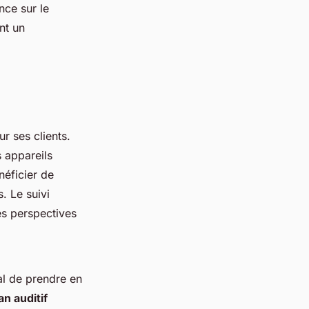
nce sur le
nt un
r ses clients.
s appareils
néficier de
. Le suivi
es perspectives
ial de prendre en
an auditif