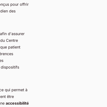
onçus pour offrir
idien des
afin d'assurer
 du Centre
aque patient
férences
es
dispositifs
 ce qui permet à
ent être
 une
accessibilité