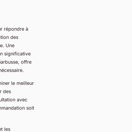
r répondre à
ation des
ve. Une
 significative
Barbusse, offre
nécessaire.
iner le meilleur
r des
ultation avec
mmandation soit
t les