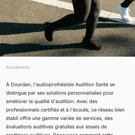
Accueil
›
Actu
ACTU
Découvrez les services de
À Dourdan, l'audioprothésiste Audition Santé se
distingue par ses solutions personnalisées pour
l'audioprothésiste à dourdan
améliorer la qualité d'audition. Avec des
professionnels certifiés et à l'écoute, ce réseau bien
fabienne
•
8 avril 2025
•
4 min de lecture
établi offre une gamme variée de services, des
évaluations auditives gratuites aux essais de