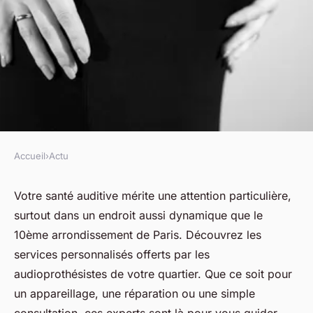
Accueil
›
Actu
ACTU
Votre audioprothésiste à paris
Votre santé auditive mérite une attention particulière,
surtout dans un endroit aussi dynamique que le
10 : services et conseils
10ème arrondissement de Paris. Découvrez les
adaptés
services personnalisés offerts par les
audioprothésistes de votre quartier. Que ce soit pour
fabienne
•
8 avril 2025
•
5 min de lecture
un appareillage, une réparation ou une simple