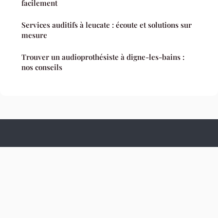
facilement
Services auditifs à leucate : écoute et solutions sur
mesure
Trouver un audioprothésiste à digne-les-bains :
nos conseils
Culture Hopital
Mentions légales
Contact
© 2026 Culture Hopital. Tous droits réservés.