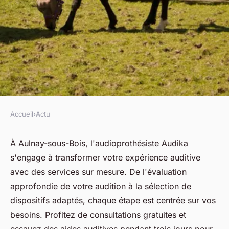
Accueil
›
Actu
ACTU
Audioprothésiste à aulnay-
À Aulnay-sous-Bois, l'audioprothésiste Audika
s'engage à transformer votre expérience auditive
sous-bois : services sur
avec des services sur mesure. De l'évaluation
mesure pour votre audition
approfondie de votre audition à la sélection de
dispositifs adaptés, chaque étape est centrée sur vos
fabienne
•
8 avril 2025
•
7 min de lecture
besoins. Profitez de consultations gratuites et