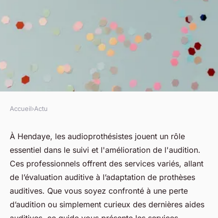
Accueil
›
Actu
ACTU
Les services d'un
À Hendaye, les audioprothésistes jouent un rôle
essentiel dans le suivi et l'amélioration de l'audition.
audioprothésiste à hendaye :
Ces professionnels offrent des services variés, allant
ce qu'il faut savoir
de l’évaluation auditive à l’adaptation de prothèses
auditives. Que vous soyez confronté à une perte
fabienne
•
8 avril 2025
•
4 min de lecture
d’audition ou simplement curieux des dernières aides