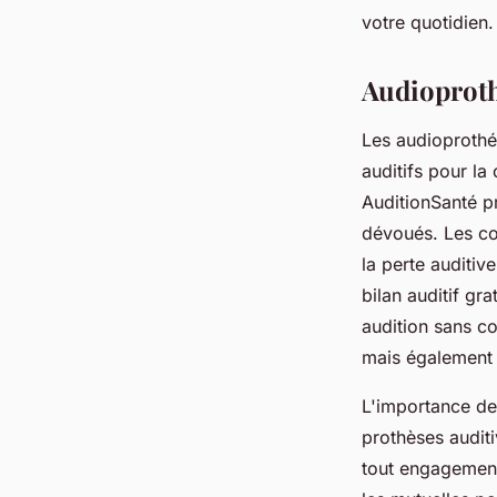
fabienne
•
28 mars 2025
•
4 min de lecture
votre quotidien.
Audioproth
Les audioprothé
auditifs pour l
AuditionSanté p
dévoués. Les co
la perte auditiv
bilan auditif gra
audition sans co
mais également 
L'importance de 
prothèses auditi
tout engagement