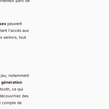
meilleur parti de
ses
peuvent
itant l'accès aux
s seniors, tout
n jeu, notamment
 génération
tooth, ce qui
 découvrirez des
nt compte de