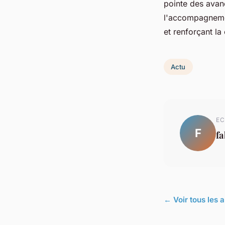
pointe des avan
l'accompagnemen
et renforçant la
Actu
EC
F
f
← Voir tous les a