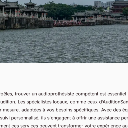
illedieu-les-
Poêles, trouver un audioprothésiste compétent est essentiel
'audition. Les spécialistes locaux, comme ceux d’AuditionSa
ersonnalisées
ur mesure, adaptées à vos besoins spécifiques. Avec des é
uivi personnalisé, ils s'engagent à offrir une assistance p
nt ces services peuvent transformer votre expérience audit