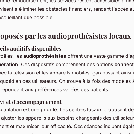
ur le remboursement, les services restent accessibles à une
sent à éliminer les obstacles financiers, rendant l'accès au
accueillant que possible.
roposés par les audioprothésistes locaux
ils auditifs disponibles
Poêles, les
audioprothésistes
offrent une vaste gamme d'
a
nération
. Ces dispositifs comprennent des options
connec
vec la télévision et les appareils mobiles, garantissant ainsi
quotidien des utilisateurs. On trouve à la fois des modèles à
 répondant aux préférences variées des patients.
ivi et d'accompagnement
plantation est une priorité. Les centres locaux proposent d
ajuster les appareils aux besoins changeants des utilisateur
ent et maximiser leur efficacité. Ces séances incluent éga