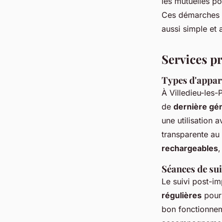
les mutuelles po
Ces démarches vi
aussi simple et 
Services p
Types d'appare
À Villedieu-les-
de
dernière gé
une utilisation a
transparente au 
rechargeables
,
Séances de su
Le suivi post-im
régulières
pour 
bon fonctionnem