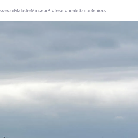
ssesse
Maladie
Minceur
Professionnels
Santé
Seniors