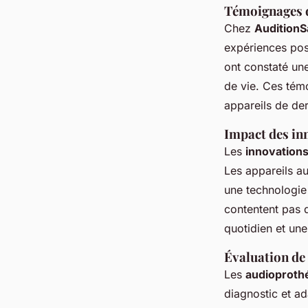
Témoignages d
Chez
AuditionS
expériences posi
ont constaté une
de vie. Ces témo
appareils de der
Impact des inn
Les
innovations
Les appareils a
une technologie 
contentent pas 
quotidien et un
Évaluation de 
Les
audioproth
diagnostic et ad