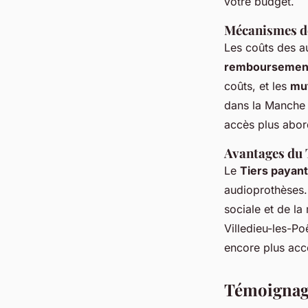
votre budget.
Mécanismes de
Les coûts des a
remboursemen
coûts, et les
mut
dans la Manche 
accès plus abord
Avantages du 
Le
Tiers payant
audioprothèses.
sociale et de la
Villedieu-les-Po
encore plus acce
Témoignage