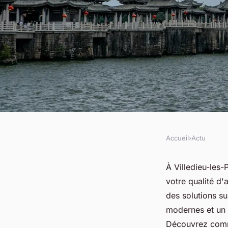
Accueil
›
Actu
ACTU
Audioprothésiste à v
À Villedieu-les-
votre qualité d
poêles : solutions p
des solutions s
modernes et un s
Découvrez comme