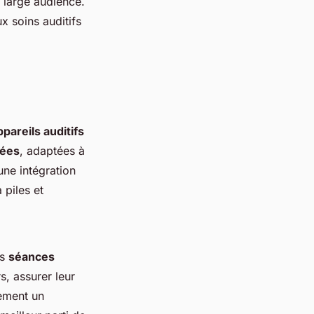
 large audience.
x soins auditifs
ppareils auditifs
tées
, adaptées à
 une intégration
 piles et
es
séances
s, assurer leur
lement un