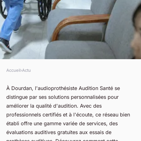
Accueil
›
Actu
ACTU
Découvrez les services de
À Dourdan, l'audioprothésiste Audition Santé se
distingue par ses solutions personnalisées pour
l'audioprothésiste à dourdan
améliorer la qualité d'audition. Avec des
professionnels certifiés et à l'écoute, ce réseau bien
fabienne
•
28 mars 2025
•
4 min de lecture
établi offre une gamme variée de services, des
évaluations auditives gratuites aux essais de